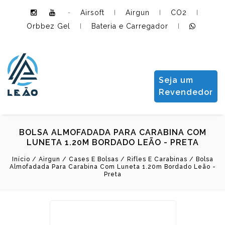
Airsoft
Airgun
CO2
-
|
|
|
Orbbez Gel
Bateria e Carregador
|
|
Leão Importadora e Distribuidora LTDA
Seja um
Revendedor
BOLSA ALMOFADADA PARA CARABINA COM
LUNETA 1.20M BORDADO LEÃO - PRETA
Início
/
Airgun
/
Cases E Bolsas
/
Rifles E Carabinas
/
Bolsa
Almofadada Para Carabina Com Luneta 1.20m Bordado Leão -
Preta