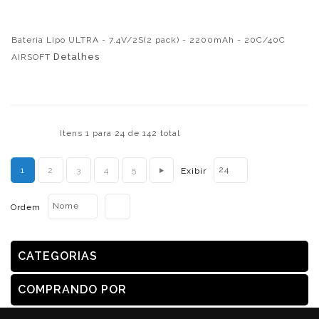
Bateria Lipo ULTRA - 7.4V/2S(2 pack) - 2200mAh - 20C/40C
Detalhes
AIRSOFT
Itens 1 para 24 de 142 total
24
1
2
3
4
5
Exibir
Nome
Ordem
CATEGORIAS
COMPRANDO POR