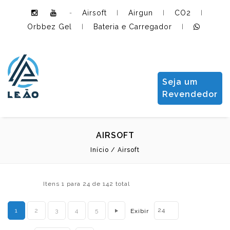
Airsoft
Airgun
CO2
-
|
|
|
Orbbez Gel
Bateria e Carregador
|
|
Leão Importadora e Distribuidora LTDA
Seja um
Revendedor
AIRSOFT
Início
/
Airsoft
Itens 1 para 24 de 142 total
24
1
2
3
4
5
Exibir