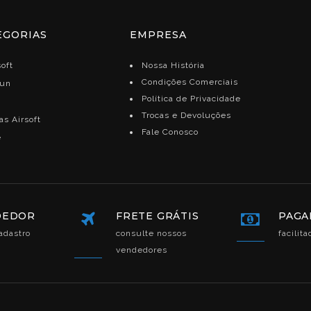
EGORIAS
EMPRESA
oft
Nossa História
Condições Comerciais
gun
Política de Privacidade
Trocas e Devoluções
s Airsoft
Fale Conosco
e
DEDOR
FRETE GRÁTIS
PAGA
adastro
consulte nossos
facilit
vendedores