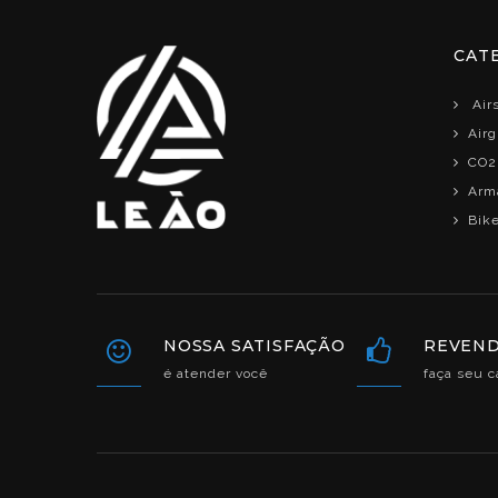
CAT
Airs
Air
CO2
Arma
Bik
NOSSA SATISFAÇÃO
REVEN
é atender você
faça seu c