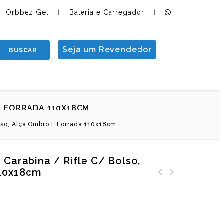
Orbbez Gel
Bateria e Carregador
|
|
Seja um Revendedor
BUSCAR
E FORRADA 110X18CM
lso, Alça Ombro E Forrada 110x18cm
Carabina / Rifle C/ Bolso,
110x18cm