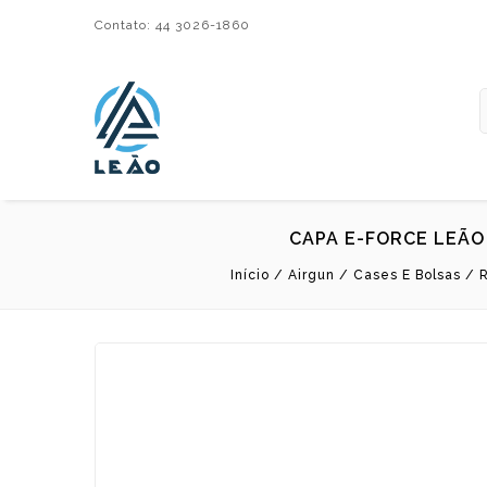
Contato: 44 3026-1860
Leão Importadora e Distribuidora LTDA
CAPA E-FORCE LEÃO
Início
/
Airgun
/
Cases E Bolsas
/
R