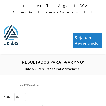
Airsoft
Airgun
CO2
-
|
|
|
Orbbez Gel
Bateria e Carregador
|
|
Leão Importadora e Distribuidora LTDA
Seja um
Revendedor
RESULTADOS PARA 'WARMMO'
Início
/
Resultados Para: 'warmmo'
21 Produto(s)
24
Exibir