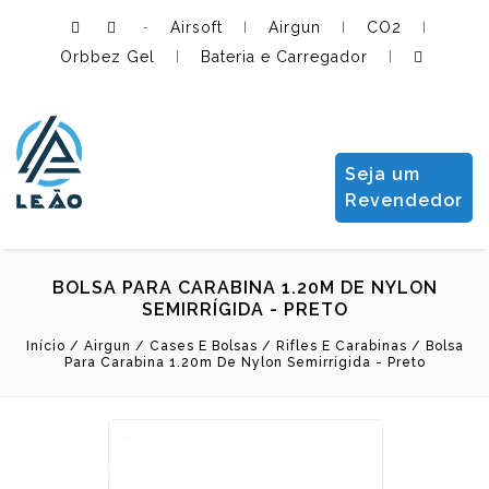
Airsoft
Airgun
CO2
-
|
|
|
Orbbez Gel
Bateria e Carregador
|
|
Leão Importadora e Distribuidora LTDA
Seja um
Revendedor
BOLSA PARA CARABINA 1.20M DE NYLON
SEMIRRÍGIDA - PRETO
Início
/
Airgun
/
Cases E Bolsas
/
Rifles E Carabinas
/
Bolsa
Para Carabina 1.20m De Nylon Semirrígida - Preto