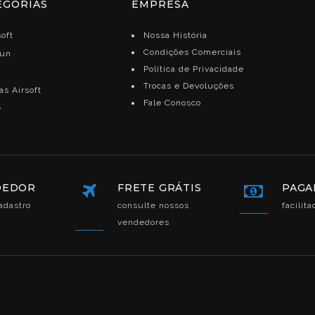
EGORIAS
EMPRESA
oft
Nossa História
Condições Comerciais
gun
Política de Privacidade
Trocas e Devoluções
s Airsoft
Fale Conosco
e
DEDOR
FRETE GRÁTIS
PAGA
adastro
consulte nossos
facilit
vendedores