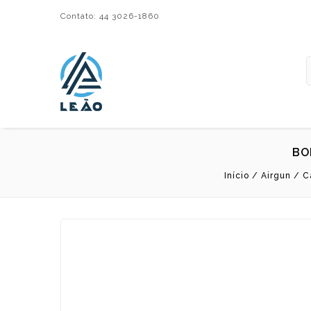
Contato: 44 3026-1860
Leão Importadora e Distribuidora LTDA
BO
Início
/
Airgun
/
C