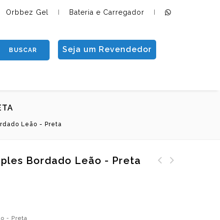
Orbbez Gel
Bateria e Carregador
|
|
Seja um Revendedor
BUSCAR
ETA
ordado Leão - Preta
mples Bordado Leão - Preta
o - Preta