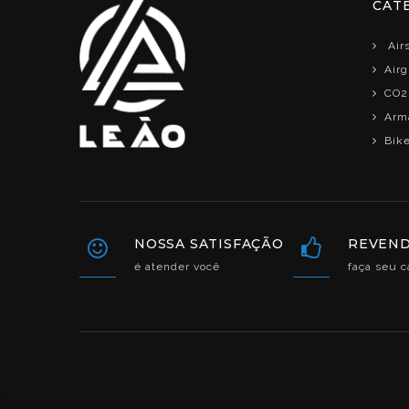
CAT
Airs
Air
CO2
Arma
Bik
NOSSA SATISFAÇÃO
REVEN
é atender você
faça seu c