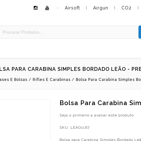
Airsoft
Airgun
CO2
-
|
|
|
LSA PARA CARABINA SIMPLES BORDADO LEÃO - PR
ases E Bolsas
/
Rifles E Carabinas
/
Bolsa Para Carabina Simples B
Bolsa Para Carabina Si
Seja o primeiro a avaliar este produto
SKU:
LEAO1167
Bolsa para Carabina Simples Bordado Leã