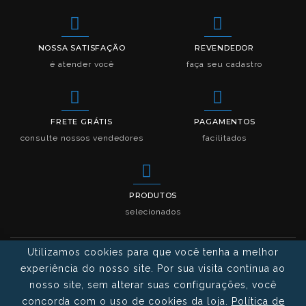
NOSSA SATISFAÇÃO
REVENDEDOR
é atender você
faça seu cadastro
FRETE GRÁTIS
PAGAMENTOS
consulte nossos vendedores
facilitados
PRODUTOS
selecionados
Utilizamos cookies para que você tenha a melhor
experiência do nosso site. Por sua visita contínua ao
nosso site, sem alterar suas configurações, você
concorda com o uso de cookies da loja.
Política de