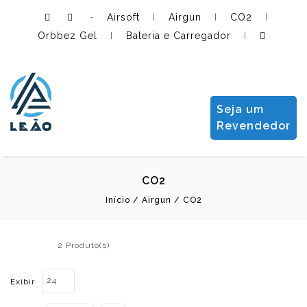
Airsoft
Airgun
CO2
-
|
|
|
Orbbez Gel
Bateria e Carregador
|
|
Leão Importadora e Distribuidora LTDA
Seja um
Revendedor
CO2
Início
/
Airgun
/
CO2
2 Produto(s)
24
Exibir