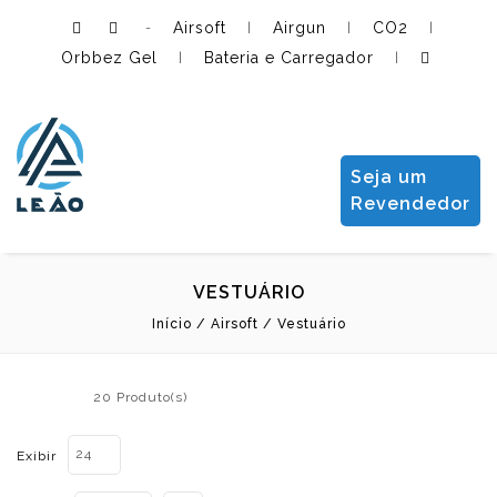
Airsoft
Airgun
CO2
-
|
|
|
Orbbez Gel
Bateria e Carregador
|
|
Leão Importadora e Distribuidora LTDA
Seja um
Revendedor
VESTUÁRIO
Início
/
Airsoft
/
Vestuário
20 Produto(s)
24
Exibir