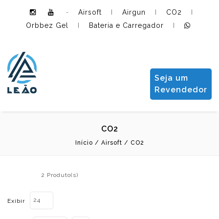
Airsoft
Airgun
CO2
-
|
|
|
Orbbez Gel
Bateria e Carregador
|
|
Leão Importadora e Distribuidora LTDA
Seja um
Revendedor
CO2
Início
/
Airsoft
/
CO2
2 Produto(s)
24
Exibir