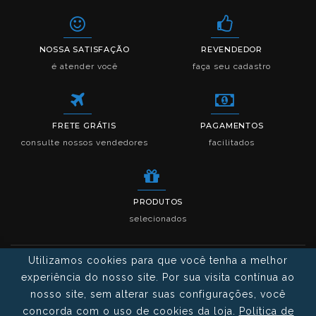
NOSSA SATISFAÇÃO
REVENDEDOR
é atender você
faça seu cadastro
FRETE GRÁTIS
PAGAMENTOS
consulte nossos vendedores
facilitados
PRODUTOS
selecionados
Utilizamos cookies para que você tenha a melhor
experiência do nosso site. Por sua visita contínua ao
nosso site, sem alterar suas configurações, você
concorda com o uso de cookies da loja.
Política de